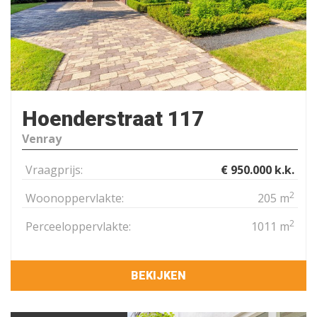
Hoenderstraat 117
Venray
Vraagprijs:
€ 950.000 k.k.
2
Woonoppervlakte:
205 m
2
Perceeloppervlakte:
1011 m
BEKIJKEN