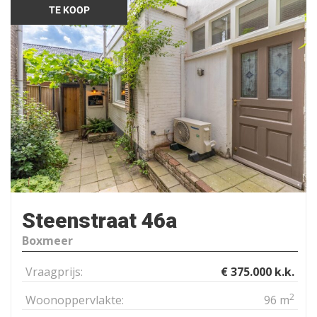
TE KOOP
Steenstraat 46a
Boxmeer
Vraagprijs:
€ 375.000 k.k.
2
Woonoppervlakte:
96 m