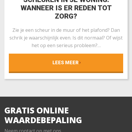
WANNEER IS ER REDEN TOT
ZORG?
Zie je een scheur in de muur of het plafond? Dan
schrik je waarschijnlijk even. Is dit normaal? Of wijst
het op een serieus probleem?…
LEES MEER
GRATIS ONLINE
WAARDEBEPALING
Neem contact op met ons