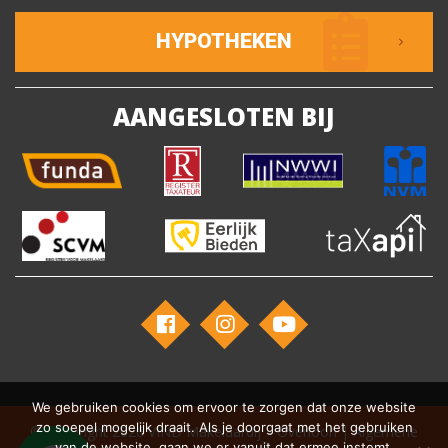
HYPOTHEKEN
AANGESLOTEN BIJ
We gebruiken cookies om ervoor te zorgen dat onze website
zo soepel mogelijk draait. Als je doorgaat met het gebruiken
© Copyright 2026
VIND Makelaardij – Overloon
|
Algemene
van de website, gaan we er vanuit dat ermee instemt.