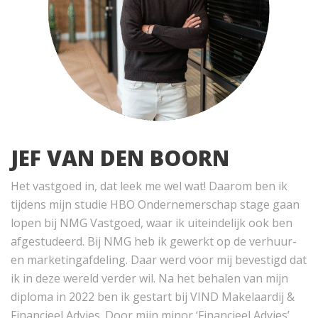
JEF VAN DEN BOORN
Het vastgoed in, dat leek me wel wat! Daarom ben ik
tijdens mijn studie HBO Ondernemerschap stage gaan
lopen bij NMG Vastgoed, waar ik uiteindelijk ook ben
afgestudeerd. Bij NMG heb ik gewerkt op de verhuur-
en marketingafdeling. Daar werd voor mij bevestigd dat
ik in deze wereld verder wil. Na het behalen van mijn
diploma in 2022 ben ik gestart bij VIND Makelaardij &
Financieel Advies. Door mijn minor ‘Financieel Advies’