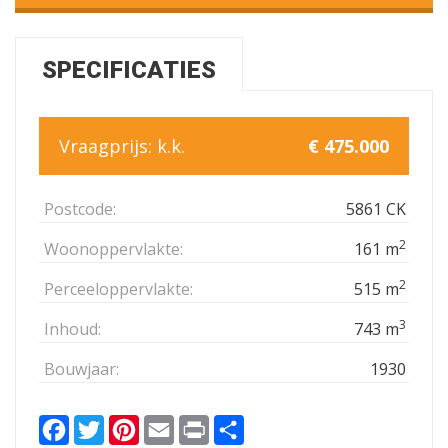
SPECIFICATIES
Vraagprijs:
k.k.
€ 475.000
Postcode:
5861 CK
2
Woonoppervlakte:
161 m
2
Perceeloppervlakte:
515 m
3
Inhoud:
743 m
Bouwjaar:
1930
Facebook
Twitter
Pinterest
Email
Print
Delen