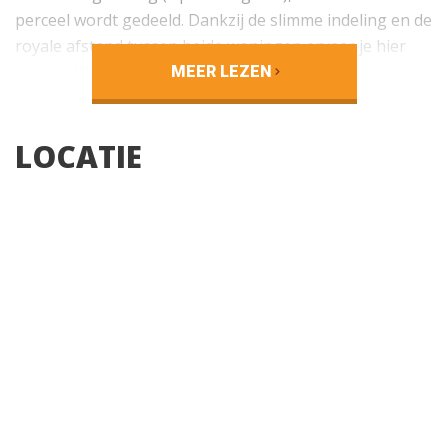
perceel wordt gedeeld. Dankzij de slimme indeling en de
royale afstand tussen beide woningen ervaar je hier
een prettige mate van privacy.
MEER LEZEN
De grote dubbele garage vormt als het ware de
LOCATIE
natuurlijke scheiding en biedt volop mogelijkheden
voor opslag, hobbyruimte of het stallen van
voertuigen. Bovendien is de garage voorzien van een
praktische vliering.
Rondom de woning ligt een heerlijke tuin. De voortuin
is sfeervol aangelegd met volwassen beplanting,
waaronder prachtige rododendrons, en biedt een vrij
uitzicht over de landerijen. De achtertuin is royaal en
onderhoudsvriendelijk ingericht met voornamelijk
gazon, en beschikt over een overkapping waar je