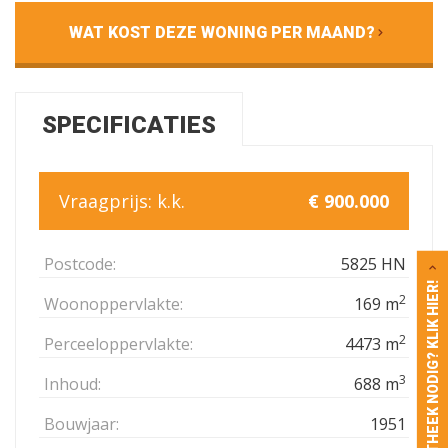
WAT KOST DEZE WONING PER MAAND?
SPECIFICATIES
Vraagprijs:
k.k.
€ 900.000
Postcode:
5825 HN
HYPOTHEEK NODIG? KLIK HIER!
2
Woonoppervlakte:
169 m
2
Perceeloppervlakte:
4473 m
3
Inhoud:
688 m
Bouwjaar:
1951