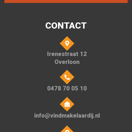
Deze woning combineert karakteristieke elementen
met modern wooncomfort en biedt bovenal een unieke
kans voor wie vrijstaand wil wonen met veel ruimte,
zowel binnen als buiten.
CONTACT
Bijzonderheden:
Vrijstaande woning uit 1951
Irenestraat 12
Woonoppervlakte ca. 169 m²
Overloon
Perceel van ca. 4.473 m² (gedeeld met
mantelzorgwoning)
Vier slaapkamers + multifunctionele ruimte op de
begane grond
0478 70 05 10
Ruime L-vormige woonkamer met veel lichtinval
Moderne U-vormige keuken met inbouwapparatuur
Praktische bijkeuken en kelder aanwezig
info@vindmakelaardij.nl
Dubbele garage met vliering en veel bergruimte
Voor- en achtertuin met vrij uitzicht en overkapping