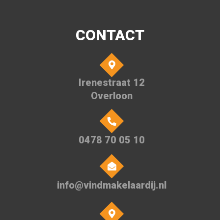
Ruime woonkamer, woonoppervlakte van 113 m²
(kadasterdata 122 m²)
Perceel van 248 m²
CONTACT
Energiezuinig (A+++): warmtepomp met koeling, 10
zonnepanelen en vloerverwarming
Aangebouwde, geïsoleerde garage met elektra, water
Irenestraat 12
en elektrische garagedeur
Overloon
Rustige, kleinschalige woonwijk, prettig voor jong en
oud.
Basisschool op loopafstand
Diverse natuurgebieden in de directe omgeving
0478 70 05 10
Venray, Venlo, Boxmeer en Nijmegen gemakkelijk te
bereiken
info@vindmakelaardij.nl
Kortom: een instapklare, duurzame woning op een fijne
locatie. Ben je op zoek naar comfort, ruimte en rust?
Dan is deze woning absoluut een bezichtiging waard.