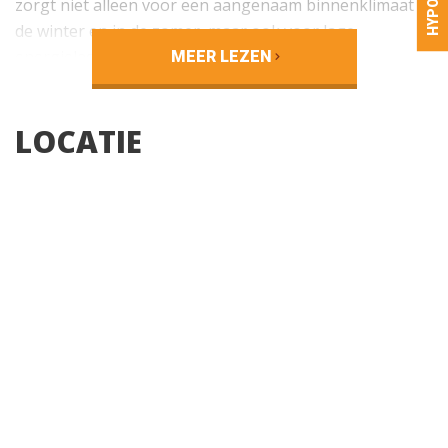
zorgt niet alleen voor een aangenaam binnenklimaat in
de winter en in de zomer, maar ook voor lage
energielasten. De woning is ook voorzien van
MEER LEZEN
kunststof kozijnen, wat betekent dat er weinig tot geen
onderhoud nodig is de komende jaren.
LOCATIE
Deze moderne halfvrijstaande woning uit 2022 is
gelegen op een perceel van 248 m². De woning valt op
door de ruime en lichte woonkamer van meer dan 10
meter lang (zonder uitbouw!). De woonkamer met
dubbele tuindeuren biedt uitzicht op de fraai
aangelegde tuin die in de zomer verandert in een
bloemenzee.
De woning ligt in een rustige en kleinschalige wijk, op 5
minuten lopen van een ligweide aan de Maas. De
basisschool ligt eveneens op loopafstand en in de