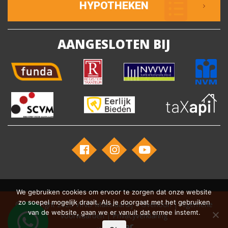
HYPOTHEKEN
AANGESLOTEN BIJ
We gebruiken cookies om ervoor te zorgen dat onze website
zo soepel mogelijk draait. Als je doorgaat met het gebruiken
© Copyright 2026
VIND Makelaardij – Overloon
|
Algemene
van de website, gaan we er vanuit dat ermee instemt.
voorwaarden
|
Privacyverklaring