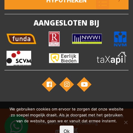
HYPOTHEKEN
AANGESLOTEN BIJ
We gebruiken cookies om ervoor te zorgen dat onze website
zo soepel mogelijk draait. Als je doorgaat met het gebruiken
© Copyright 2026
VIND Makelaardij – Overloon
|
Algemene
van de website, gaan we er vanuit dat ermee instemt.
voorwaarden
|
Privacyverklaring
Ok