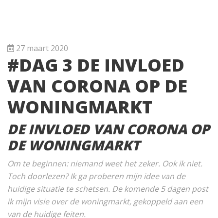
27 maart 2020
#DAG 3 DE INVLOED
VAN CORONA OP DE
WONINGMARKT
DE INVLOED VAN CORONA OP
DE WONINGMARKT
Om te beginnen: niemand weet het zeker. Ook ik niet.
Toch doorlezen? Ik ga proberen mijn idee van de
huidige situatie te schetsen. De komende 5 dagen post
ik mijn visie over de woningmarkt, gekoppeld aan een
van de huidige feiten.