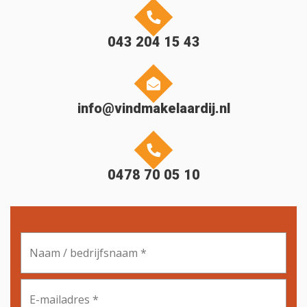
043 204 15 43
info@vindmakelaardij.nl
0478 70 05 10
Naam
/
bedrijfsnaam
*
E-
mailadres
*